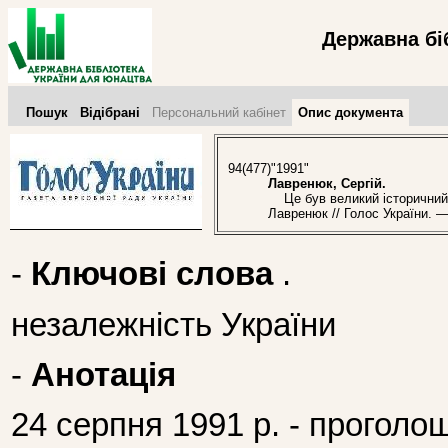
Державна бі
Пошук
Відібрані
Персональний кабінет
Опис документа
94(477)"1991"
Лавренюк, Сергій.
Це був великий історичний де
Лавренюк // Голос України. —
-
Ключові слова
.
незалежність України
-
Анотація
24 серпня 1991 р. - проголо