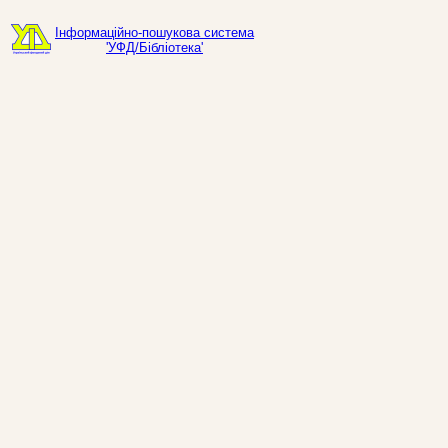
Інформаційно-пошукова система
'УФД/Бібліотека'