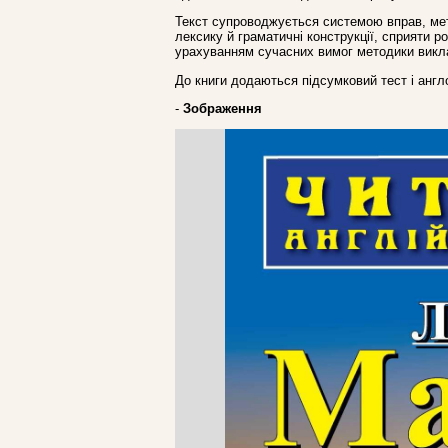
Текст супроводжується системою вправ, мето
лексику й граматичні конструкції, сприяти р
урахуванням сучасних вимог методики викл
До книги додаються підсумковий тест і англо
-
Зображення