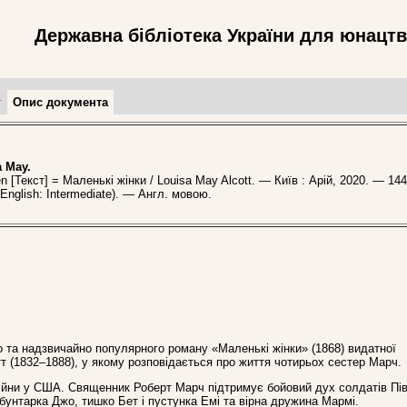
Державна бібліотека України для юнацт
т
Опис документа
a May.
[Текст] = Маленькі жінки / Louisa May Alcott. — Київ : Арій, 2020. — 144
 English: Intermediate). — Англ. мовою.
о та надзвичайно популярного роману «Маленькі жінки» (1868) видатної
 (1832–1888), у якому розповідається про життя чотирьох сестер Марч.
війни у США. Священник Роберт Марч підтримує бойовий дух солдатів Пів
унтарка Джо, тишко Бет і пустунка Емі та вірна дружина Мармі.