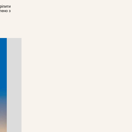
ріпити
лено з