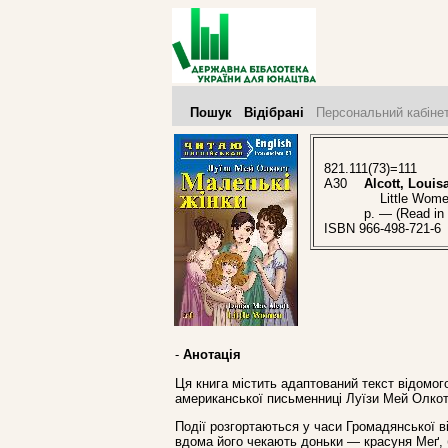
Пошук
Відібрані
Персональний кабіне
821.111(73)=111
A30
Alcott, Louis
Little Women 
p. — (Read in
ISBN 966-498-721-6
-
Анотація
Ця книга містить адаптований текст відомог
американської письменниці Луїзи Мей Олкотт
Події розгортаються у часи Громадянської 
вдома його чекають доньки — красуня Меґ, б