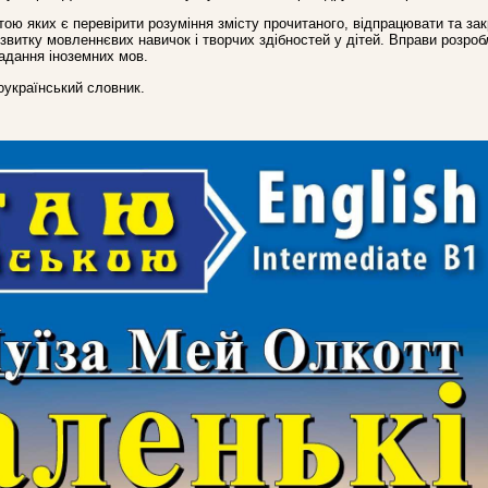
ю яких є перевірити розуміння змісту прочитаного, відпрацювати та зак
озвитку мовленнєвих навичок і творчих здібностей у дітей. Вправи розроб
адання іноземних мов.
­український словник.