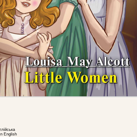
глійська
n English