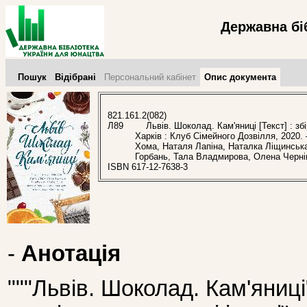
Державна бі
Пошук
Відібрані
Персональний кабінет
Опис документа
821.161.2(082)
Л89
Львів. Шоколад. Кам'яниці [Текст] : збір
Харків : Клуб Сімейного Дозвілля, 2020.
Хома, Наталя Лапіна, Наталка Ліщинськ
Горбань, Тала Владмирова, Олена Черні
ISBN 617-12-7638-3
-
Анотація
"""Львів. Шоколад. Кам'яниці"