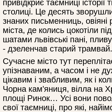
привідкриє таємниці історії 
столиці. Це десять зворушли
знаних письменниць, овіяні
міста, де колись цокотіли пі
шатами львівські пані, пливу
- дзеленчав старий трамвай
Сучасне місто тут перепліта
упізнаваним, а часом і не д
цікавим і звабливим, як і ко
Чорна кам'яниця, вілла на Х
площі Ринок… Усі вони пово
свої таємниці, про які, найім