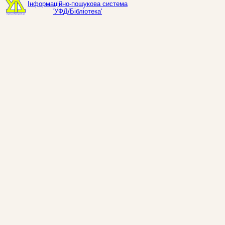
Інформаційно-пошукова система
'УФД/Бібліотека'