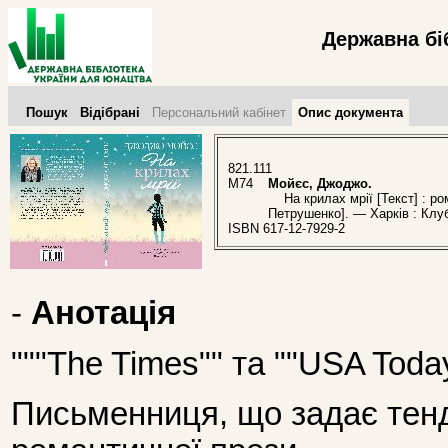
Державна бі
Пошук
Відібрані
Персональний кабінет
Опис документа
821.111
М74
Мойєс, Джоджо.
На крилах мрії [Текст] : ром
Петрушенко]. — Харків : Клуб
ISBN 617-12-7929-2
-
Анотація
"""The Times"" та ""USA Tod
Письменниця, що задає тенд