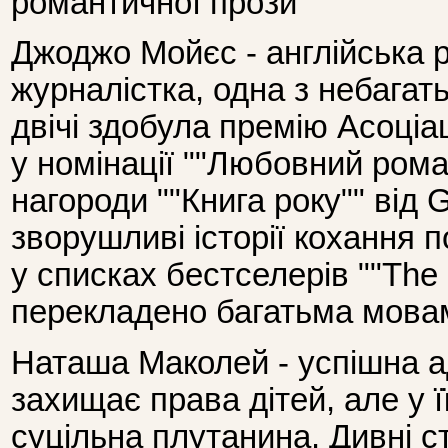
романтичної прози
Джоджо Мойєс - англійська р
журналістка, одна з небагат
двічі здобула премію Асоціа
у номінації ""Любовний рома
нагороди ""Книга року"" від G
зворушливі історії кохання п
у списках бестселерів ""The 
перекладено багатьма мовам
Наташа Маколей - успішна а
захищає права дітей, але у ї
суцільна плутанина. Дивні с