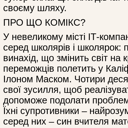
своєму шляху.
ПРО ЩО КОМІКС?
У невеликому місті ІТ-компа
серед школярів і школярок: 
винахід, що змінить світ на
переможців полетить у Каліф
Ілоном Маском. Чотири деся
свої зусилля, щоб реалізува
допоможе подолати проблем
Їхні супротивники – найрозум
серед них – син вчителя ма