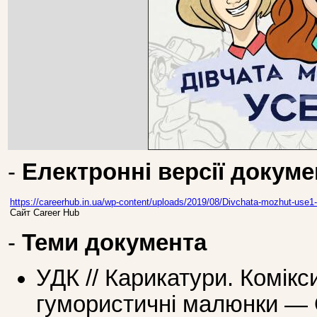
-
Електронні версії докуме
https://careerhub.in.ua/wp-content/uploads/2019/08/Divchata-mozhut-use1
Сайт Career Hub
-
Теми документа
УДК // Карикатури. Комікс
гумористичні малюнки — О