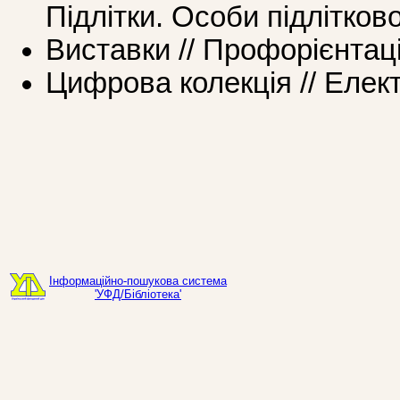
Підлітки. Особи підлітково
Виставки // Профорієнтац
Цифрова колекція // Елек
Інформаційно-пошукова система
'УФД/Бібліотека'