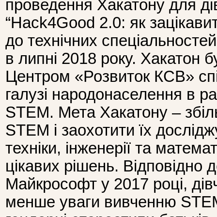
проведення Хакатону для ді
“Hack4Good 2.0: як зацікавит
до технічних спеціальностей
в липні 2018 року. Хакатон б
Центром «Розвиток КСВ» сп
галузі народонаселення в ра
STEM. Мета Хакатону – збіль
STEM і заохотити їх досліджу
техніки, інженерії та матема
цікавих рішень. Відповідно 
Майкрософт у 2017 році, дів
менше уваги вивченню STEM