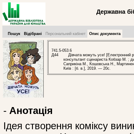
Державна бі
Пошук
Відібрані
Персональний кабінет
Опис документа
741.5-053.6
Д44
Дівчата можуть усе! [Електронний рес
консультант сценариста Кобзар М. ; ди
Саприкіна М., Кошовська Н., Мартинен
Київ : [б. в.], 2019. — 20с.
-
Анотація
Ідея створення коміксу вини