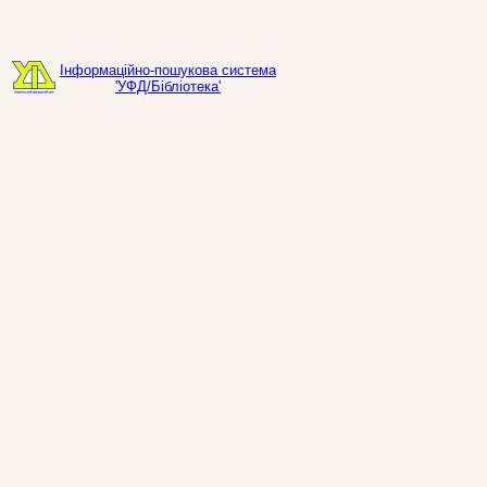
Інформаційно-пошукова система
'УФД/Бібліотека'