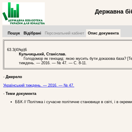
Державна бі
Пошук
Відібрані
Персональний кабінет
Опис документа
63.3(4Укр)6
Кульчицький, Станіслав.
Голодомор як геноцид: якою мусить бути доказова база? [Текс
тиждень. — 2016. — № 47. — С. 8-11.
-
Джерело
Український тиждень. — 2016. — № 47.
-
Теми документа
ББК // Політика і сучасне політичне становище в світі, і в окрем