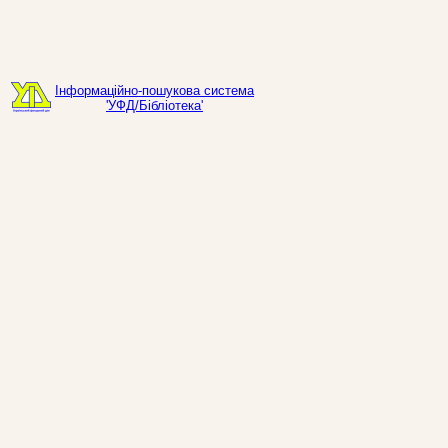
Інформаційно-пошукова система
'УФД/Бібліотека'