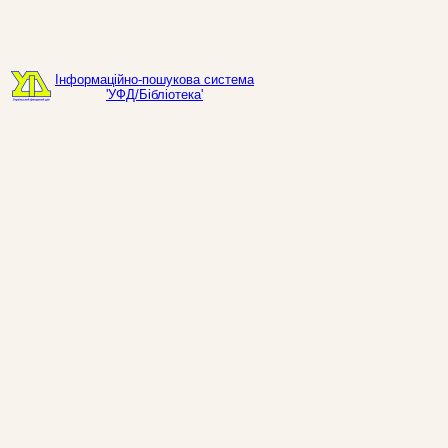
Інформаційно-пошукова система
'УФД/Бібліотека'