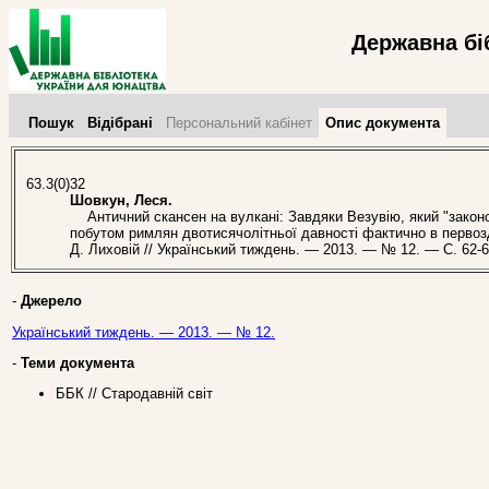
Державна бі
Пошук
Відібрані
Персональний кабінет
Опис документа
63.3(0)32
Шовкун, Леся.
Античний скансен на вулкані: Завдяки Везувію, який "закон
побутом римлян двотисячолітньої давності фактично в первозд
Д. Лиховій // Український тиждень. — 2013. — № 12. — С. 62-6
-
Джерело
Український тиждень. — 2013. — № 12.
-
Теми документа
ББК // Стародавній світ