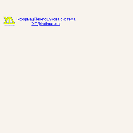
Інформаційно-пошукова система
'УФД/Бібліотека'