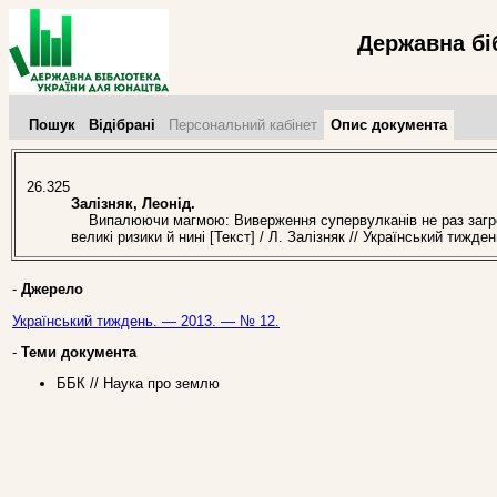
Державна бі
Пошук
Відібрані
Персональний кабінет
Опис документа
26.325
Залізняк, Леонід.
Випалюючи магмою: Виверження супервулканів не раз загро
великі ризики й нині [Текст] / Л. Залізняк // Український тижд
-
Джерело
Український тиждень. — 2013. — № 12.
-
Теми документа
ББК // Наука про землю