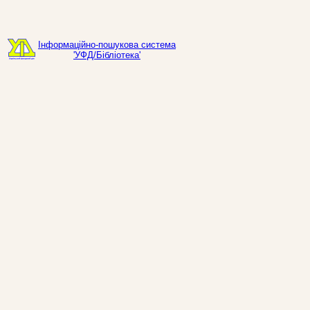
Інформаційно-пошукова система
'УФД/Бібліотека'