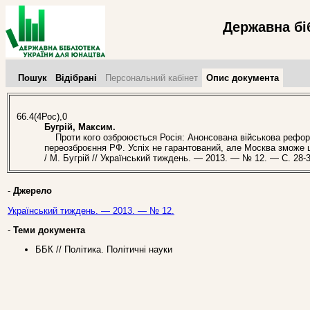
Державна бі
Пошук
Відібрані
Персональний кабінет
Опис документа
66.4(4Рос),0
Бугрій, Максим.
Проти кого озброюється Росія: Анонсована військова рефор
переозброєння РФ. Успіх не гарантований, але Москва зможе ще
/ М. Бугрій // Український тиждень. — 2013. — № 12. — С. 28-3
-
Джерело
Український тиждень. — 2013. — № 12.
-
Теми документа
ББК // Політика. Політичні науки