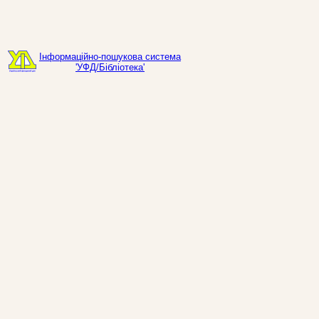
Інформаційно-пошукова система
'УФД/Бібліотека'