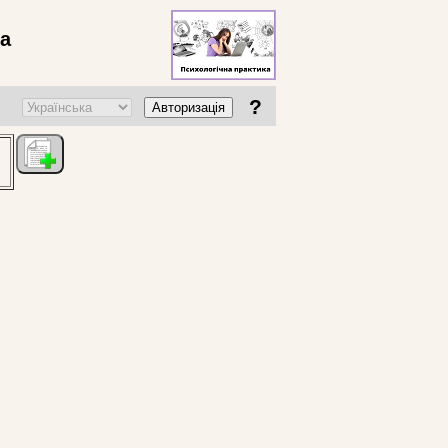
ва
?
Авторизація