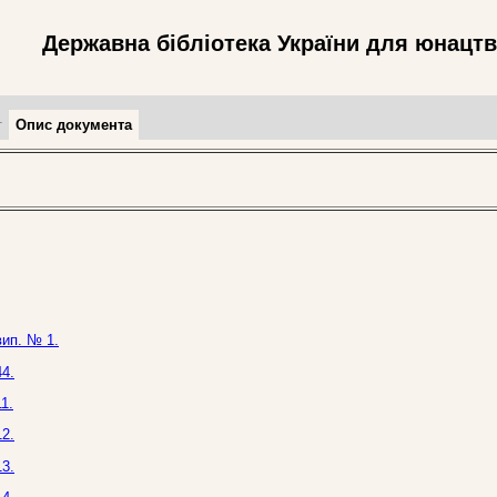
Державна бібліотека України для юнацт
т
Опис документа
вип. № 1.
4.
1.
2.
3.