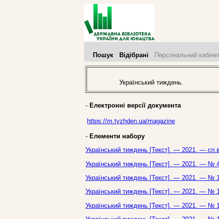
Пошук
Відібрані
Персональний кабіне
Український тиждень.
-
Електронні версії документа
https://m.tyzhden.ua/magazine
-
Елементи набору
Український тиждень [Текст]. — 2021. — сп.
Український тиждень [Текст]. — 2021. — № 4
Український тиждень [Текст]. — 2021. — № 1
Український тиждень [Текст]. — 2021. — № 1
Український тиждень [Текст]. — 2021. — № 1