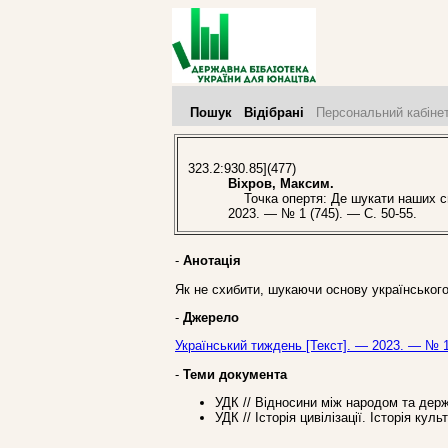
Пошук
Відібрані
Персональний кабіне
323.2:930.85](477)
Віхров, Максим.
Точка опертя: Де шукати наших спр
2023. — № 1 (745). — С. 50-55.
-
Анотація
Як не схибити, шукаючи основу українського 
-
Джерело
Український тиждень [Текст]. — 2023. — № 1
-
Теми документа
УДК // Відносини між народом та держ
УДК // Історія цивілізації. Історія куль