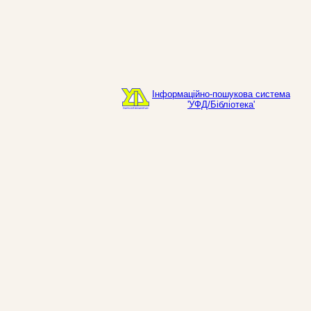
Інформаційно-пошукова система
'УФД/Бібліотека'