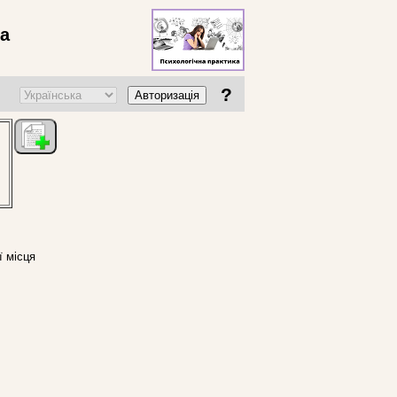
ва
?
Авторизація
ї місця