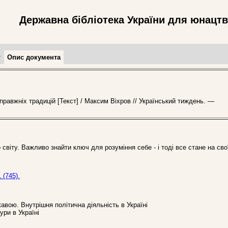
Державна бібліотека України для юнацт
т
Опис документа
авжніх традицій [Текст] / Максим Віхров // Український тиждень. —
світу. Важливо знайти ключ для розуміння себе - і тоді все стане на сво
 (745).
авою. Внутрішня політична діяльність в Україні
тури в Україні