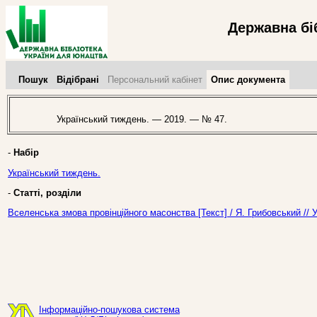
Державна бі
Пошук
Відібрані
Персональний кабінет
Опис документа
Український тиждень. — 2019. — № 47.
-
Набір
Український тиждень.
-
Статті, розділи
Вселенська змова провінційного масонства [Текст] / Я. Грибовський //
Інформаційно-пошукова система