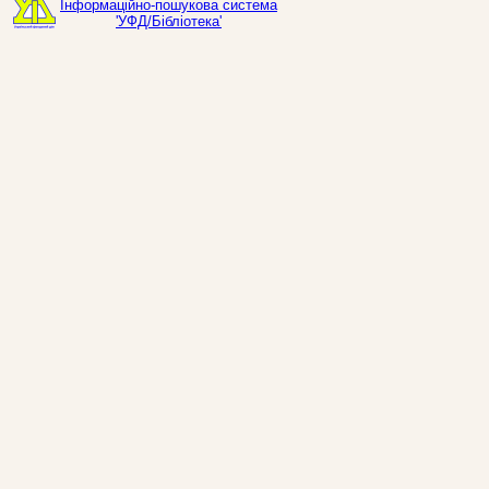
Інформаційно-пошукова система
'УФД/Бібліотека'