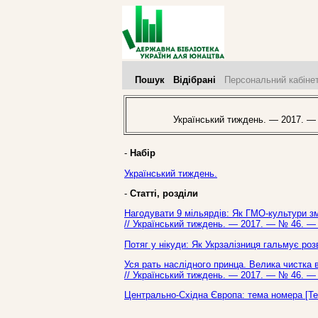
Пошук
Відібрані
Персональний кабіне
Український тиждень. — 2017. —
-
Набір
Український тиждень.
-
Статті, розділи
Нагодувати 9 мільярдів: Як ГМО-культури зм
// Український тиждень. — 2017. — № 46. — 
Потяг у нікуди: Як Укрзалізниця гальмує роз
Уся рать наслідного принца. Велика чистка 
// Український тиждень. — 2017. — № 46. — 
Центрально-Східна Європа: тема номера [Тек