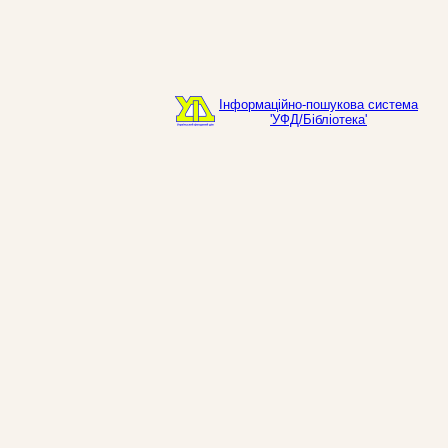
Інформаційно-пошукова система
'УФД/Бібліотека'