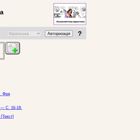
ва
?
Авторизація
. Фея
 — С. 16-18.
[Текст]