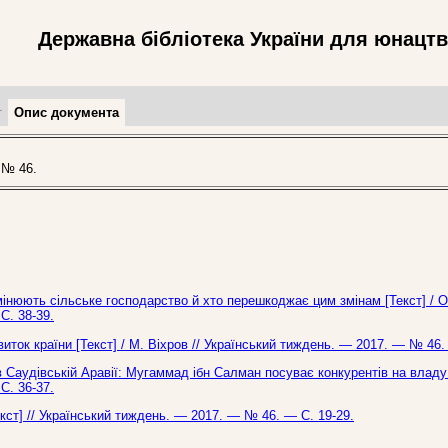
Державна бібліотека України для юнацт
т
Опис документа
 № 46.
інюють сільське господарство й хто перешкоджає цим змінам [Текст] / О
С. 38-39.
виток країни [Текст] / М. Віхров // Український тиждень. — 2017. — № 46.
в Саудівській Аравії: Мугаммад ібн Салман посуває конкурентів на владу 
С. 36-37.
ст] // Український тиждень. — 2017. — № 46. — С. 19-29.