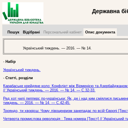
Державна бі
Пошук
Відібрані
Персональний кабінет
Опис документа
Український тиждень. — 2016. — № 14.
-
Набір
Український тиждень.
-
Статті, розділи
Карабаське крейдяне коло: Конфлікт між Вірменією та Азербайджаном і
// Український тиждень. — 2016. — № 14. — С.32-33.
Ред хот чилі пепперс по-українськи: Як, де і над ким сміялися письменн
тиждень. — 2016. — № 14. — С.42-45.
Трояндо, ти хворієш: Чому лівоценризм занепадає по всій Європі [Текс
Четверта промислова революція : Тема номера [Текст] // Український 