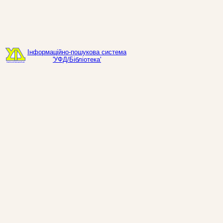
Інформаційно-пошукова система
'УФД/Бібліотека'