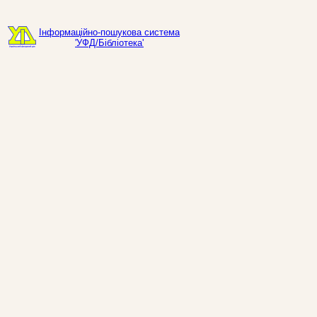
Інформаційно-пошукова система
'УФД/Бібліотека'