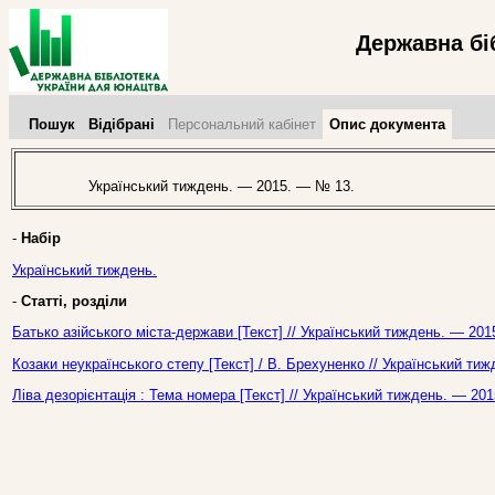
Державна бі
Пошук
Відібрані
Персональний кабінет
Опис документа
Український тиждень. — 2015. — № 13.
-
Набір
Український тиждень.
-
Статті, розділи
Батько азійського міста-держави [Текст] // Український тиждень. — 201
Козаки неукраїнського степу [Текст] / В. Брехуненко // Український ти
Ліва дезорієнтація : Тема номера [Текст] // Український тиждень. — 20