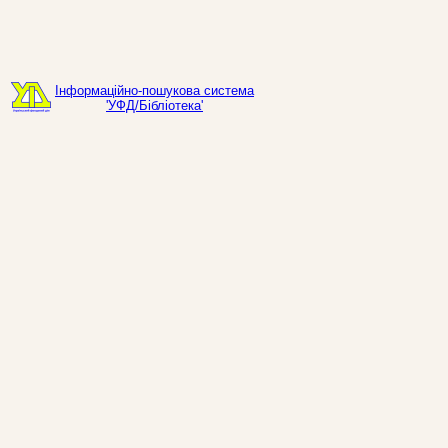
Інформаційно-пошукова система
'УФД/Бібліотека'