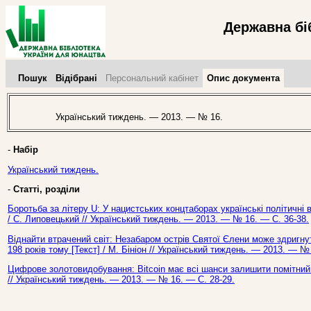
Державна бі
Пошук
Відібрані
Персональний кабінет
Опис документа
Український тиждень. — 2013. — № 16.
-
Набір
Український тиждень.
-
Статті, розділи
Боротьба за літеру U: У нацистських концтаборах українські політичні в
/ С. Липовецький // Український тиждень. — 2013. — № 16. — С. 36-38.
Віднайти втрачений світ: Незабаром острів Святої Єлени може здригну
198 років тому [Текст] / М. Бініон // Український тиждень. — 2013. — №
Цифрове золотовидобування: Bitcoin має всі шанси залишити помітний с
// Український тиждень. — 2013. — № 16. — С. 28-29.