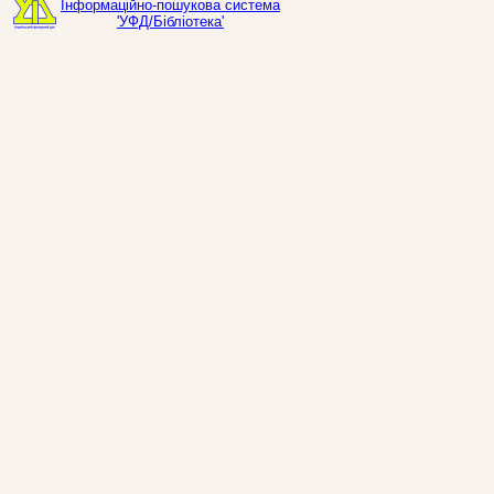
Інформаційно-пошукова система
'УФД/Бібліотека'