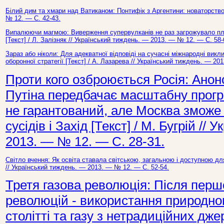
Білий дим та хмари над Ватиканом: Понтифік з Аргентини: новаторство 
№ 12. — С. 42-43.
Випалюючи магмою: Виверження супервулканів не раз загрожувало план
[Текст] / Л. Залізняк // Український тиждень. — 2013. — № 12. — С. 58-
Зараз або ніколи: Для адекватної відповіді на сучасні міжнародні викл
оборонної стратегії [Текст] / А. Лазарева // Український тиждень. — 20
Проти кого озброюється Росія: Ано
Путіна передбачає масштабну прогр
не гарантований, але Москва зможе
сусідів і Захід [Текст] / М. Бугрій //
2013. — № 12. — С. 28-31.
Світло вчення: Як освіта ставала світською, загальною і доступною дл
// Український тиждень. — 2013. — № 12. — С. 52-54.
Третя газова революція: Після першо
революцій - використання природно
столітті та газу з нетрадиційних дже