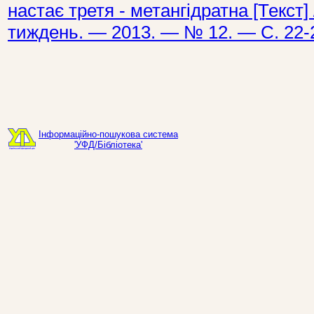
настає третя - метангідратна [Текст] 
тиждень. — 2013. — № 12. — С. 22-
Інформаційно-пошукова система
'УФД/Бібліотека'