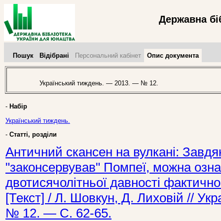
Державна бі
Пошук
Відібрані
Персональний кабінет
Опис документа
Український тиждень. — 2013. — № 12.
-
Набір
Український тиждень.
-
Статті, розділи
Античний скансен на вулкані: Завдя
"законсервував" Помпеї, можна озн
двотисячолітньої давності фактично
[Текст] / Л. Шовкун, Д. Лиховій // У
№ 12. — С. 62-65.