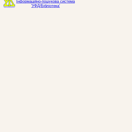
Інформаційно-пошукова система
'УФД/Бібліотека'