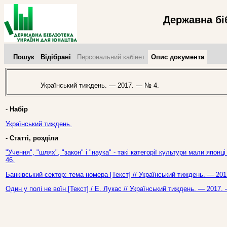
Державна бі
Пошук
Відібрані
Персональний кабінет
Опис документа
Український тиждень. — 2017. — № 4.
-
Набір
Український тиждень.
-
Статті, розділи
"Учення", "шлях", "закон" і "наука" - такі категорії культури мали япон
46.
Банківський сектор: тема номера [Текст] // Український тиждень. — 20
Один у полі не воїн [Текст] / Е. Лукас // Український тиждень. — 2017.