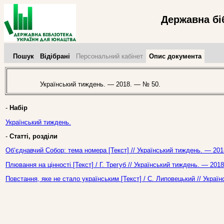
Державна бі
Пошук
Відібрані
Персональний кабінет
Опис документа
Український тиждень. — 2018. — № 50.
-
Набір
Український тиждень.
-
Статті, розділи
Об‘єднавчий Собор: тема номера [Текст] // Український тиждень. — 201
Плювання на цінності [Текст] / Г. Трегуб // Український тиждень. — 201
Повстання, яке не стало українським [Текст] / С. Липовецький // Укра