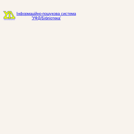
Інформаційно-пошукова система
'УФД/Бібліотека'