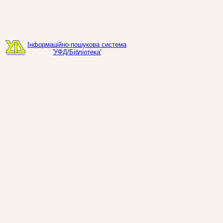
Інформаційно-пошукова система
'УФД/Бібліотека'