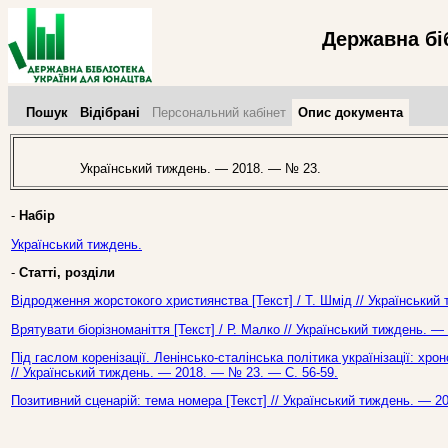
Державна бі
Пошук
Відібрані
Персональний кабінет
Опис документа
Український тиждень. — 2018. — № 23.
-
Набір
Український тиждень.
-
Статті, розділи
Відродження жорстокого християнства [Текст] / Т. Шмід // Український
Врятувати біорізноманіття [Текст] / Р. Малко // Український тиждень. 
Під гаслом коренізації. Ленінсько-сталінська політика українізації: хро
// Український тиждень. — 2018. — № 23. — С. 56-59.
Позитивний сценарій: тема номера [Текст] // Український тиждень. — 2