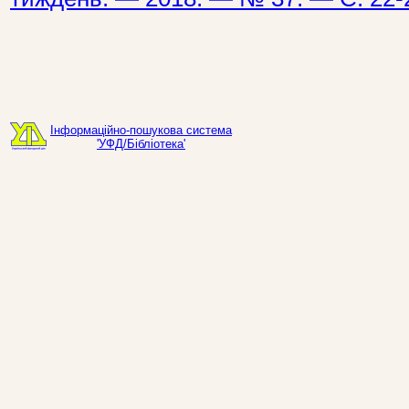
Інформаційно-пошукова система
'УФД/Бібліотека'