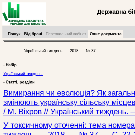
Державна бі
Пошук
Відібрані
Персональний кабінет
Опис документа
Український тиждень. — 2018. — № 37.
-
Набір
Український тиждень.
-
Статті, розділи
Вимирання чи еволюція? Як загальн
змінюють українську сільську місцеві
/ М. Віхров // Український тиждень.
У токсичному оточенні: тема номера 
тиждень. — 2018. — № 37. — С. 22-