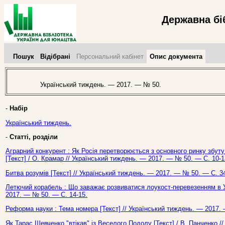
Державна бі
Пошук
Відібрані
Персональний кабінет
Опис документа
Український тиждень. — 2017. — № 50.
-
Набір
Український тиждень.
-
Статті, розділи
Аграрний конкурент : Як Росія перетворюється з основного ринку збуту
[Текст] / О. Крамар // Український тиждень. — 2017. — № 50. — С. 10-1
Битва розумів [Текст] // Український тиждень. — 2017. — № 50. — С. 34
Летючий корабель : Що заважає розвиватися лоукост-перевезенням в Укр
2017. — № 50. — С. 14-15.
Реформа науки : Тема номера [Текст] // Український тиждень. — 2017.
Як Тарас Шевченко "втікав" із Веселого Подолу [Текст] / В. Панченко /