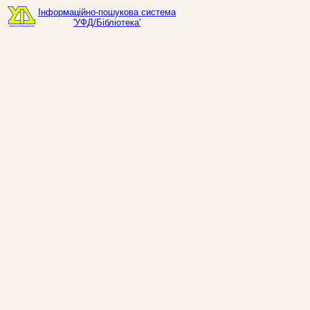
Інформаційно-пошукова система
'УФД/Бібліотека'