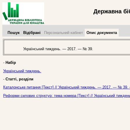
Державна бі
Пошук
Відібрані
Персональний кабінет
Опис документа
Український тиждень. — 2017. — № 39.
-
Набір
Український тиждень.
-
Статті, розділи
Каталонське питання [Текст] // Український тиждень. — 2017. — № 39. 
Реформи силових структур: тема номера [Текст] // Український тижден