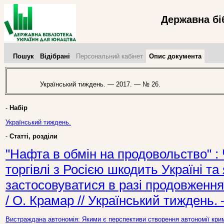
Державна бі
Пошук
Відібрані
Персональний кабінет
Опис документа
Український тиждень. — 2017. — № 26.
-
Набір
Український тиждень.
-
Статті, розділи
"Нафта в обмін на продовольство" :
торгівлі з Росією шкодить Україні та
застосовуватися в разі продовження 
/ О. Крамар // Український тиждень.
Вистраждана автономія: Якими є перспективи створення автономії крим