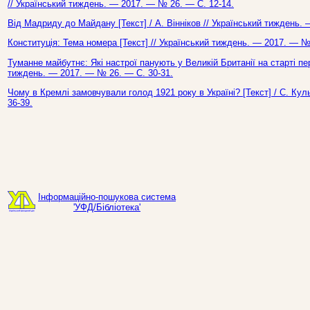
// Український тиждень. — 2017. — № 26. — С. 12-14.
Від Мадриду до Майдану [Текст] / А. Вінніков // Український тиждень.
Конституція: Тема номера [Текст] // Український тиждень. — 2017. — №
Туманне майбутнє: Які настрої панують у Великій Британії на старті пере
тиждень. — 2017. — № 26. — С. 30-31.
Чому в Кремлі замовчували голод 1921 року в Україні? [Текст] / С. Ку
36-39.
Інформаційно-пошукова система
'УФД/Бібліотека'