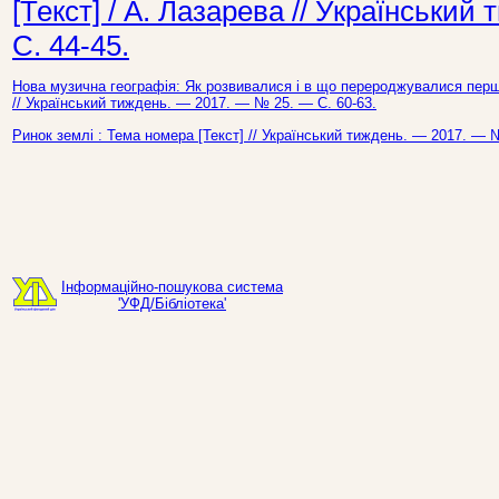
[Текст] / А. Лазарева // Українськи
С. 44-45.
Нова музична географія: Як розвивалися і в що перероджувалися перші
// Український тиждень. — 2017. — № 25. — С. 60-63.
Ринок землі : Тема номера [Текст] // Український тиждень. — 2017. — 
Інформаційно-пошукова система
'УФД/Бібліотека'