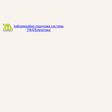
Інформаційно-пошукова система
'УФД/Бібліотека'