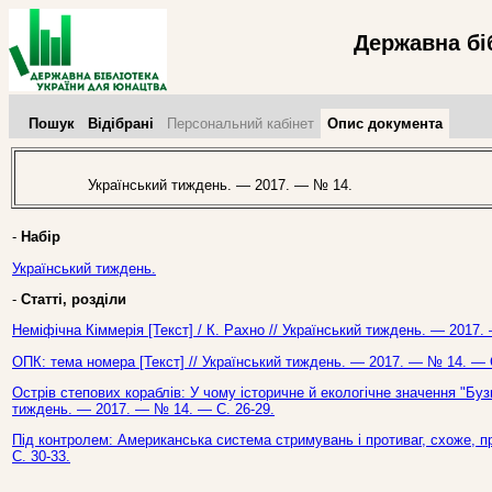
Державна бі
Пошук
Відібрані
Персональний кабінет
Опис документа
Український тиждень. — 2017. — № 14.
-
Набір
Український тиждень.
-
Статті, розділи
Неміфічна Кіммерія [Текст] / К. Рахно // Український тиждень. — 2017.
ОПК: тема номера [Текст] // Український тиждень. — 2017. — № 14. — С
Острів степових кораблів: У чому історичне й екологічне значення "Бузь
тиждень. — 2017. — № 14. — С. 26-29.
Під контролем: Американська система стримувань і противаг, схоже, п
С. 30-33.