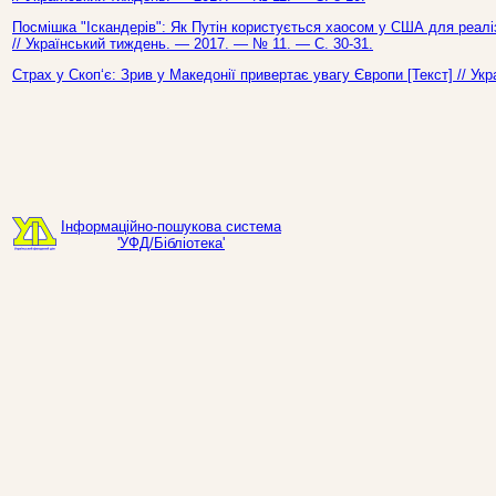
Посмішка "Іскандерів": Як Путін користується хаосом у США для реаліза
// Український тиждень. — 2017. — № 11. — С. 30-31.
Страх у Скоп‘є: Зрив у Македонії привертає увагу Європи [Текст] // У
Інформаційно-пошукова система
'УФД/Бібліотека'