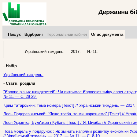
Державна бі
Пошук
Відібрані
Персональний кабінет
Опис документа
Український тиждень. — 2017. — № 11.
-
Набір
Український тиждень.
-
Статті, розділи
"Європа різних швидкостей": Чи витримає Євросоюз зміну своєї структур
№ 11. — С. 28-29.
Крим татарський: тема номера [Текст] // Український тиждень. — 2017.
Лесь Подерев‘янський: "Якщо треба, то ми шарахнемо" [Текст] // Укра
Леся Українка, Булґаков і Кубань [Текст] / Я. Цимбал // Український т
Нова модель у подарунок : Як змінить напрями розвитку економіки Укр
// Український тиждень. — 2017. — № 11. — С. 8-10.