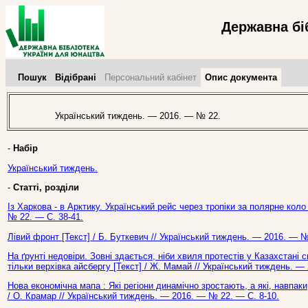
Державна бі
Пошук
Відібрані
Персональний кабінет
Опис документа
Український тиждень. — 2016. — № 22.
-
Набір
Український тиждень.
-
Статті, розділи
Із Харкова - в Арктику. Український рейс через тропіки за полярне коло
№ 22. — С. 38-41.
Лівий фронт [Текст] / Б. Буткевич // Український тиждень. — 2016. — №
На ґрунті недовіри. Зовні здається, ніби хвиля протестів у Казахстані 
тільки верхівка айсбергу [Текст] / Ж. Мамай // Український тиждень. —
Нова економічна мапа : Які регіони динамічно зростають, а які, навпаки
/ О. Крамар // Український тиждень. — 2016. — № 22. — С. 8-10.