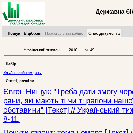
Державна бі
Пошук
Відібрані
Персональний кабінет
Опис документа
Український тиждень. — 2016. — № 49.
-
Набір
Український тиждень.
-
Статті, розділи
Євген Нищук: "Треба дати змогу чер
рани, які мають ті чи ті регіони нашо
обставини" [Текст] // Український 
8-11.
Почути фронт: тема номера [Текст] 