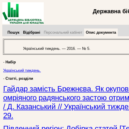
Державна бі
Пошук
Відібрані
Персональний кабінет
Опис документа
Український тиждень. — 2016. — № 5.
-
Набір
Український тиждень.
-
Статті, розділи
Гайдар замість Брежнєва. Як окупо
омріяного радянського застою отрима
/ Д. Казанський // Український тижд
29.
Південний регіон: Добірка статей [Те