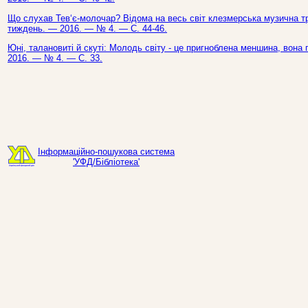
Що слухав Тев‘є-молочар? Відома на весь світ клезмерська музична трад
тиждень. — 2016. — № 4. — С. 44-46.
Юні, талановиті й скуті: Молодь світу - це пригноблена меншина, вона 
2016. — № 4. — С. 33.
Інформаційно-пошукова система
'УФД/Бібліотека'