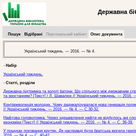
Державна бі
Пошук
Відібрані
Персональний кабінет
Опис документа
Український тиждень. — 2016. — № 4.
-
Набір
Український тиждень.
-
Статті, розділи
Державна підтримка та золоті батони. Що спільного між державним сп
та зростанням? [Текст] / Л. Шавалюк // Український тиждень. — 2016. 
Контрреволюція молодих. Чому радикалізувалася нова генерація поляків 
// Український тиждень. — 2016. — № 4. — С.30-32.
Нафтова головоломка: Через здешевлення нафти не відбулось ані сповіл
економіки [Текст] // Український тиждень. — 2016. — № 4. — С. 36-39.
У пошуках поховання крутян. Де насправді була братська могила героїв
2016. — № 4. — С. 40-42.