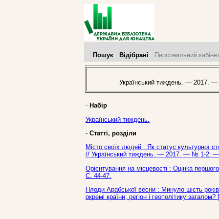
Пошук
Відібрані
Персональний кабіне
Український тиждень. — 2017. — 
-
Набір
Український тиждень.
-
Статті, розділи
Місто своїх людей : Як статус культурної ст
// Український тиждень. — 2017. — № 1-2. —
Орієнтування на місцевості : Оцінка першого
С. 44-47.
Плоди Арабської весни : Минуло шість років
окремі країни, регіон і геополітику загалом?