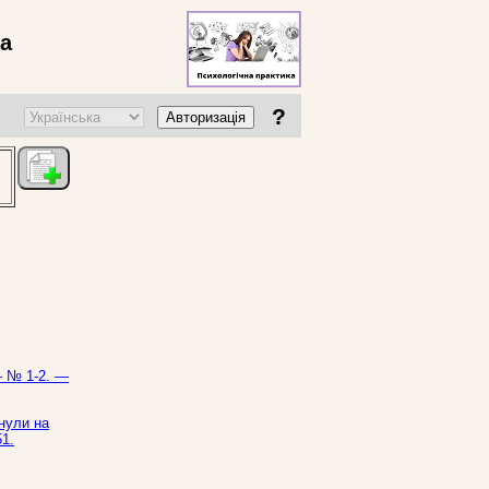
ва
?
Авторизація
— № 1-2. —
инули на
51.