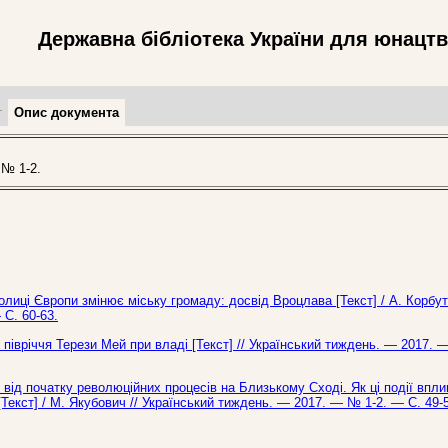
Державна бібліотека України для юнацт
т
Опис документа
№ 1-2.
олиці Європи змінює міську громаду: досвід Вроцлава [Текст] / А. Корбут
 С. 60-63.
 півріччя Терези Мей при владі [Текст] // Український тиждень. — 2017. 
 від початку революційних процесів на Близькому Сході. Як ці події впл
 [Текст] / М. Якубович // Український тиждень. — 2017. — № 1-2. — С. 49-