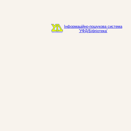
Інформаційно-пошукова система
'УФД/Бібліотека'