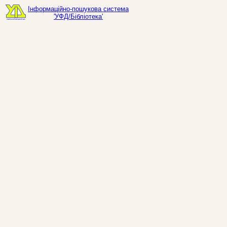
Інформаційно-пошукова система
'УФД/Бібліотека'