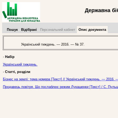
Державна бі
Пошук
Відібрані
Персональний кабінет
Опис документа
Український тиждень. — 2016. — № 37.
-
Набір
Український тиждень.
-
Статті, розділи
Бізнес на землі: тема номера [Текст] // Український тиждень. — 2016. 
Продавець повітря. Що послаблює режим Лукашенки [Текст] / С. Пульш