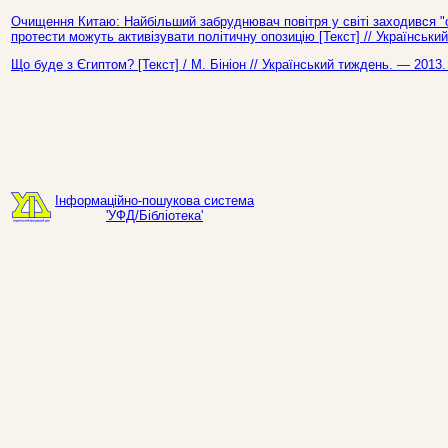
Очищення Китаю: Найбільший забруднювач повітря у світі заходився "
протести можуть активізувати політичну опозицію [Текст] // Українськ
Що буде з Єгиптом? [Текст] / М. Бініон // Український тиждень. — 2013
Інформаційно-пошукова система
'УФД/Бібліотека'