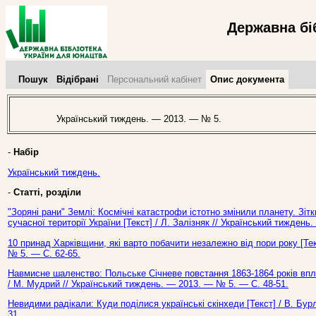
Державна бі
Пошук
Відібрані
Персональний кабінет
Опис документа
Український тиждень. — 2013. — № 5.
-
Набір
Український тиждень.
-
Статті, розділи
"Зоряні рани" Землі: Космічні катастрофи істотно змінили планету. Зіт
сучасної території України [Текст] / Л. Залізняк // Український тижден
10 принад Харківщини, які варто побачити незалежно від пори року [Тек
№ 5. — С. 62-65.
Навмисне шаленство: Польське Січневе повстання 1863-1864 років впли
/ М. Мудрий // Український тиждень. — 2013. — № 5. — С. 48-51.
Невидими радікали: Куди поділися українські скінхеди [Текст] / В. Бу
31.