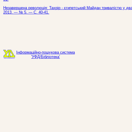
Незавершена революція: Тахрір - єгипетський Майдан тривалістю у два 
2013. — № 5. — С. 40-41.
Інформаційно-пошукова система
'УФД/Бібліотека'