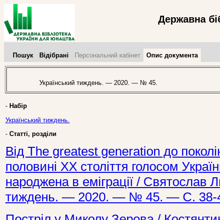
Державна бі
Пошук
Відібрані
Персональний кабінет
Опис документа
Український тиждень. — 2020. — № 45.
-
Набір
Український тиждень.
-
Статті, розділи
Від The greatest generation до поколі
половині ХХ століття голосом Україн
народжена в еміграції / Святослав Л
тиждень. — 2020. — № 45. — С. 38-
Постріл у Миколу Зерова / Костянти