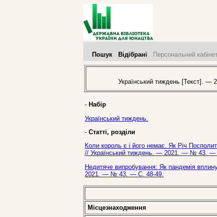
Пошук
Відібрані
Персональний кабіне
Український тиждень [Текст]. — 2
-
Набір
Український тиждень.
-
Статті, розділи
Коли король є і його немає. Як Річ Посполита
// Український тиждень. — 2021. — № 43. — 
Недитяче випробування: Як пандемія вплинула
2021. — № 43. — С. 48-49.
Місцезнаходження