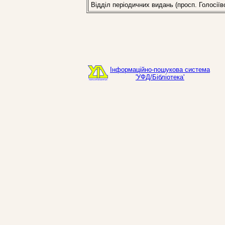
Відділ періодичних видань (просп. Голосіїв
Інформаційно-пошукова система
'УФД/Бібліотека'