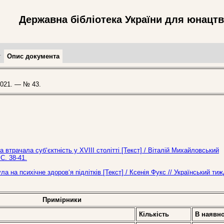
Державна бібліотека України для юнацт
т
Опис документа
021. — № 43.
 втрачала суб‘єктність у ХVІІІ столітті [Текст] / Віталій Михайловський
С. 38-41.
 на психічне здоров‘я підлітків [Текст] / Ксенія Фукс // Український ти
Примірники
Кількість
В наявно