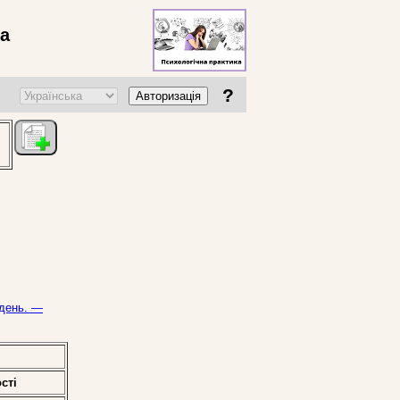
ва
?
Авторизація
ждень. —
стi