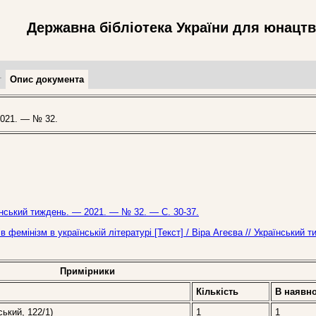
Державна бібліотека України для юнацт
т
Опис документа
021. — № 32.
аїнський тиждень. — 2021. — № 32. — С. 30-37.
ів фемінізм в українській літературі [Текст] / Віра Агеєва // Український 
Примірники
Кількість
В наявно
ський, 122/1)
1
1