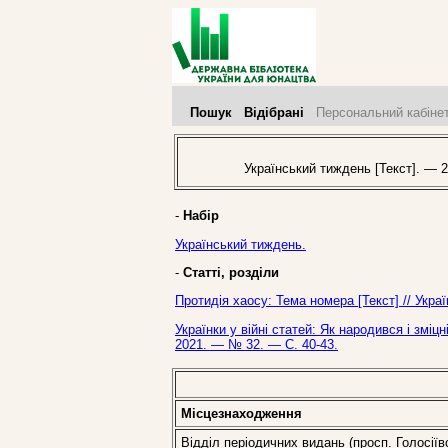
Пошук
Відібрані
Персональний кабіне
Український тиждень [Текст]. — 2
-
Набір
Український тиждень.
-
Статті, розділи
Протидія хаосу: Тема номера [Текст] // Укр
Українки у війні статей: Як народився і зміцн
2021. — № 32. — С. 40-43.
Місцезнаходження
Відділ періодичних видань (просп. Голосіїв