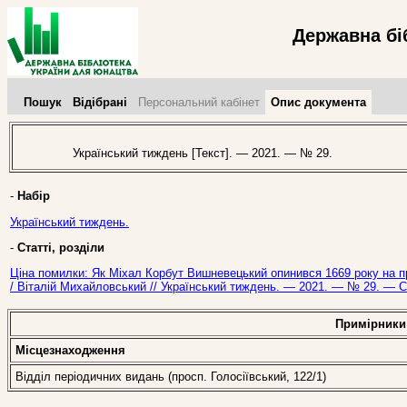
Державна бі
Пошук
Відібрані
Персональний кабінет
Опис документа
Український тиждень [Текст]. — 2021. — № 29.
-
Набір
Український тиждень.
-
Статті, розділи
Ціна помилки: Як Міхал Корбут Вишневецький опинився 1669 року на пр
/ Віталій Михайловський // Український тиждень. — 2021. — № 29. — С.
Примірники
Місцезнаходження
Відділ періодичних видань (просп. Голосіївський, 122/1)