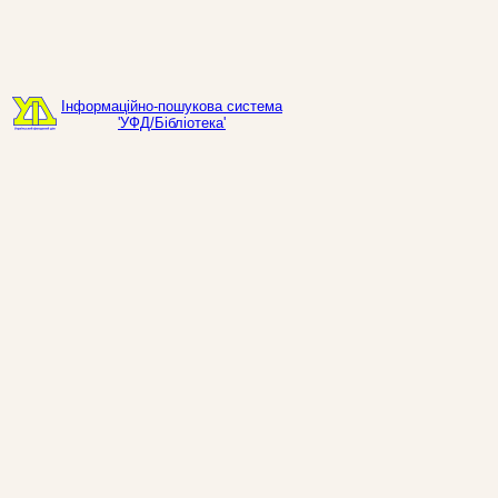
Інформаційно-пошукова система
'УФД/Бібліотека'