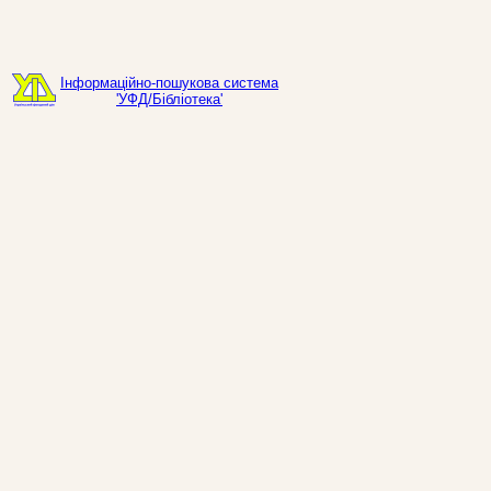
Інформаційно-пошукова система
'УФД/Бібліотека'