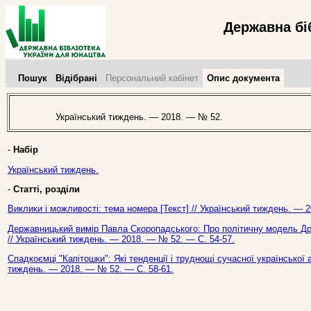
Державна бі
Пошук
Відібрані
Персональний кабінет
Опис документа
Український тиждень. — 2018. — № 52.
-
Набір
Український тиждень.
-
Статті, розділи
Виклики і можливості: тема номера [Текст] // Український тиждень. — 
Державницький вимір Павла Скоропадського: Про політичну модель Дру
// Український тиждень. — 2018. — № 52. — С. 54-57.
Спадкоємці "Капітошки": Які тенденції і труднощі сучасної української а
тиждень. — 2018. — № 52. — С. 58-61.