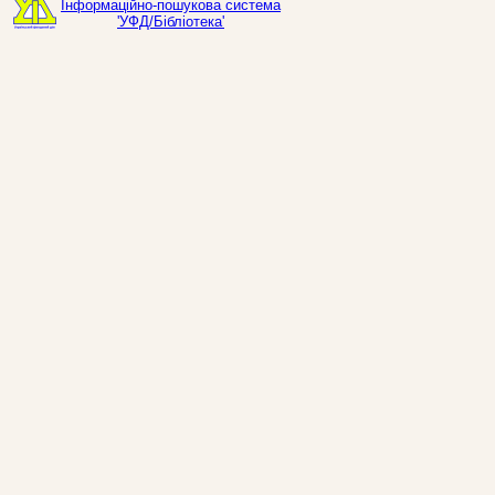
Інформаційно-пошукова система
'УФД/Бібліотека'