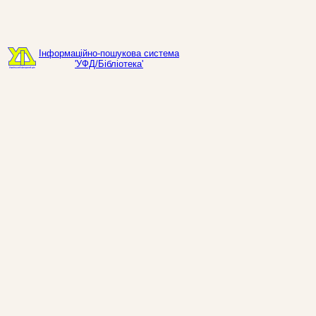
Інформаційно-пошукова система
'УФД/Бібліотека'