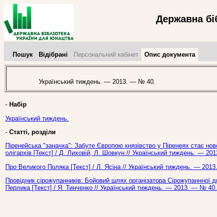
Державна бі
Пошук
Відібрані
Персональний кабінет
Опис документа
Український тиждень. — 2013. — № 40.
-
Набір
Український тиждень.
-
Статті, розділи
Піренейська "заначка": Забуте Європою князівство у Піренеях стає н
олігархів [Текст] / Д. Лиховій, Л. Шовкун // Український тиждень. — 20
Про Великого Поляка [Текст] / Л. Ясіна // Український тиждень. — 2013
Провідник сірожупанників: Бойовий шлях організатора Сірожупаннної див
Перлика [Текст] / Я. Тинченко // Український тиждень. — 2013. — № 40.