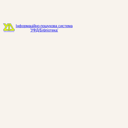
Інформаційно-пошукова система
'УФД/Бібліотека'