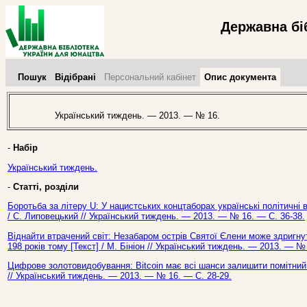
Державна бі
Пошук
Відібрані
Персональний кабінет
Опис документа
Український тиждень. — 2013. — № 16.
-
Набір
Український тиждень.
-
Статті, розділи
Боротьба за літеру U: У нацистських концтаборах українські політичні в
/ С. Липовецький // Український тиждень. — 2013. — № 16. — С. 36-38.
Віднайти втрачений світ: Незабаром острів Святої Єлени може здригну
198 років тому [Текст] / М. Бініон // Український тиждень. — 2013. — №
Цифрове золотовидобування: Bitcoin має всі шанси залишити помітний с
// Український тиждень. — 2013. — № 16. — С. 28-29.