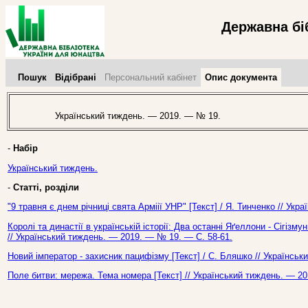
Державна бі
Пошук
Відібрані
Персональний кабінет
Опис документа
Український тиждень. — 2019. — № 19.
-
Набір
Український тиждень.
-
Статті, розділи
"9 травня є днем річниці свята Арміії УНР" [Текст] / Я. Тинченко // Ук
Королі та династії в українській історії: Два останні Яґеллони - Сігізму
// Український тиждень. — 2019. — № 19. — С. 58-61.
Новий імператор - захисник пацифізму [Текст] / С. Бляшко // Українсь
Поле битви: мережа. Тема номера [Текст] // Український тиждень. — 2