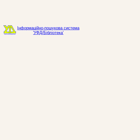
Інформаційно-пошукова система
'УФД/Бібліотека'