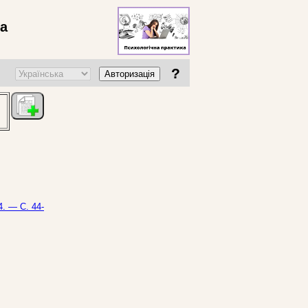
ва
?
Авторизація
4. — С. 44-