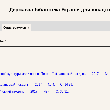
Державна бібліотека України для юнацт
т
Опис документа
 № 4.
атегорії культури мали японці [Текст] // Український тиждень. — 2017. — № 
Український тиждень. — 2017. — № 4. — С. 14-29.
країнський тиждень. — 2017. — № 4. — С. 30-31.