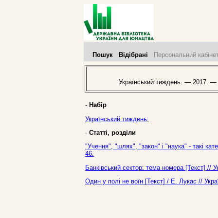
Пошук
Відібрані
Персональний кабіне
Український тиждень. — 2017. —
-
Набір
Український тиждень.
-
Статті, розділи
"Учення", "шлях", "закон" і "наука" - такі к
46.
Банківський сектор: тема номера [Текст] // 
Один у полі не воїн [Текст] / Е. Лукас // У