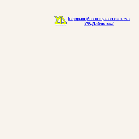
Інформаційно-пошукова система
'УФД/Бібліотека'